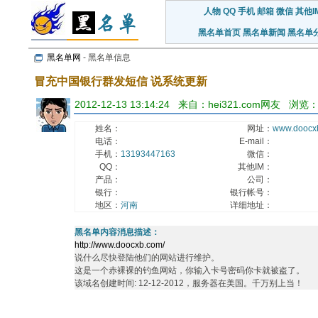
人物
QQ
手机
邮箱
微信
其他I
黑名单首页
黑名单新闻
黑名单
黑名单网
- 黑名单信息
冒充中国银行群发短信 说系统更新
2012-12-13 13:14:24 来自：hei321.com网友 浏览：
姓名：
网址：
www.doocx
电话：
E-mail：
手机：
13193447163
微信：
QQ：
其他IM：
产品：
公司：
银行：
银行帐号：
地区：
河南
详细地址：
黑名单内容消息描述：
http://www.doocxb.com/
说什么尽快登陆他们的网站进行维护。
这是一个赤裸裸的钓鱼网站，你输入卡号密码你卡就被盗了。
该域名创建时间: 12-12-2012，服务器在美国。千万别上当！